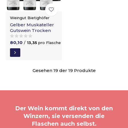
Weingut Bietighöfer
Gelber Muskateller
Gutswein Trocken
80,10
/
13,35
pro Flasche
Gesehen 19 der 19 Produkte
Der Wein kommt direkt von den
Winzern, sie versenden die
Flaschen auch selbst.