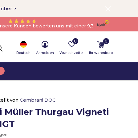
ember >
nsere Kunden bewerten uns mit einer 9,3!
0
0
Deutsch
Anmelden
Wunschzettel
Ihr warenkorb
ellt von
Cembrani DOC
i Müller Thurgau Vigneti
 IGT
ügen