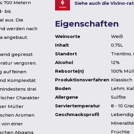
is 700 Metern
Siehe auch die Vivino-ra
- bis
l aus. Die
Eigenschaften
 und werden nach
Weinsorte
Weiß
na angebaut.
Inhalt
0,75L
Standort
Trentino, 
nend gepresst
Alcohol
12%
eratur vergoren.
Rebsorte(n)
100% Mül
 auf feinen
Produktionsverfahren
Klassisch
und Komplexität
Boden
Lehm, Ka
mindestens drei
Allergene
Sulfite
frischer Charakter
Serviertemperatur
8 - 10 Gra
eser Müller
Geschmacksprofil
Lebendige
rischen Aromen
Mineralitä
 von einer
Früchte
ischen Abgang.