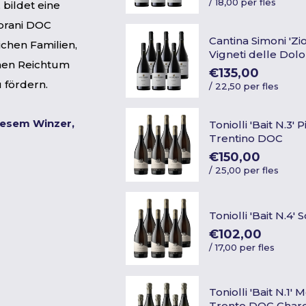
/
18,00 per fles
bildet eine
mbrani DOC
Cantina Simoni 'Zi
chen Familien,
Vigneti delle Dolo
ichen Reichtum
€135,00
 fördern.
/
22,50 per fles
iesem Winzer,
Toniolli 'Bait N.3'
Trentino DOC
€150,00
/
25,00 per fles
Toniolli 'Bait N.4' 
€102,00
/
17,00 per fles
Toniolli 'Bait N.1'
Trento DOC Char