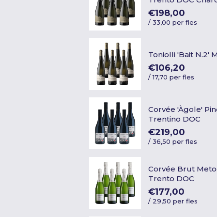
€198,00
/
33,00 per fles
Toniolli 'Bait N.2
€106,20
/
17,70 per fles
Corvée 'Àgole' Pi
Trentino DOC
€219,00
/
36,50 per fles
Corvée Brut Meto
Trento DOC
€177,00
/
29,50 per fles