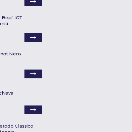
o Bepi' IGT
miti
 Pinot Nero
Schiava
 Metodo Classico
donnay