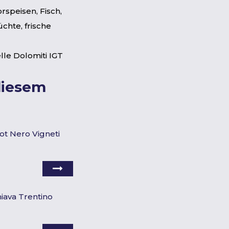
rspeisen, Fisch,
chte, frische
lle Dolomiti IGT
diesem
ot Nero Vigneti
T
hiava Trentino