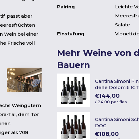
Pairing
Leichte Vo
Meeresfrü
if, passt aber
Salate
Meeresfrüchten
Einstufung
Vigneti de
n Wein bei einer
he Frische voll
Mehr Weine von 
Bauern
Cantina Simoni Pin
delle Dolomiti IG
€144,00
/
24,00 per fles
sechs Weingütern
ra-Tal, dem Tor
Cantina Simoni Sc
einen
DOC
iger als 708
€108,00