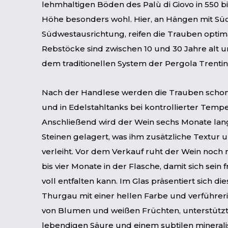
lehmhaltigen Böden des Palù di Giovo in 550 b
Höhe besonders wohl. Hier, an Hängen mit Süd
Südwestausrichtung, reifen die Trauben optima
Rebstöcke sind zwischen 10 und 30 Jahre alt
dem traditionellen System der Pergola Trenti
Nach der Handlese werden die Trauben scho
und in Edelstahltanks bei kontrollierter Temp
Anschließend wird der Wein sechs Monate lang
Steinen gelagert, was ihm zusätzliche Textur 
verleiht. Vor dem Verkauf ruht der Wein noch 
bis vier Monate in der Flasche, damit sich sein 
voll entfalten kann. Im Glas präsentiert sich di
Thurgau mit einer hellen Farbe und verführe
von Blumen und weißen Früchten, unterstützt
lebendigen Säure und einem subtilen mineral