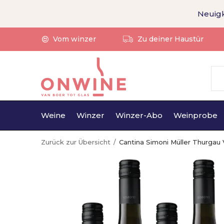
Neuigk
Vom winzer
Zu deiner Haustür
Weine
Winzer
Winzer-Abo
Weinprobe
Zurück zur Übersicht
Cantina Simoni Müller Thurgau 