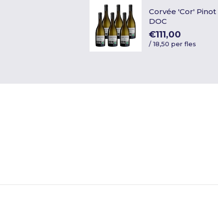
Corvée 'Cor' Pinot
DOC
€111,00
/
18,50 per fles