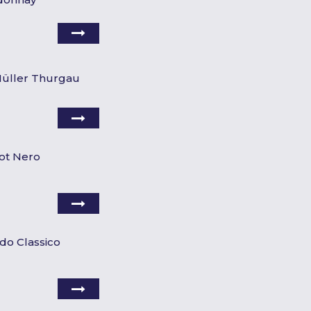
' Müller Thurgau
not Nero
do Classico