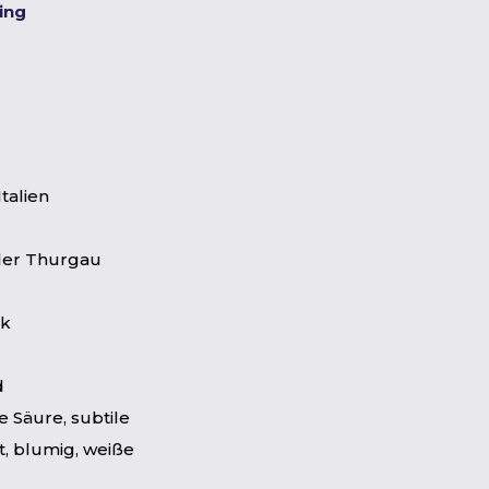
ting
Italien
ler Thurgau
lk
d
 Säure, subtile
t, blumig, weiße