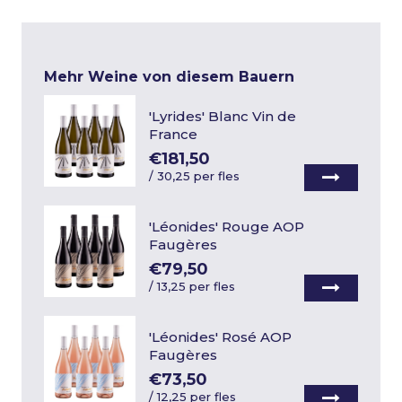
Mehr Weine von diesem Bauern
'Lyrides' Blanc Vin de
France
€181,50
/
30,25 per fles
'Léonides' Rouge AOP
Faugères
€79,50
/
13,25 per fles
'Léonides' Rosé AOP
Faugères
€73,50
/
12,25 per fles