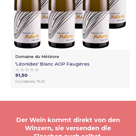
Domaine du Météore
'Léonides' Blanc AOP Faugères
91,50
Grundpreis: 15,25
Der Wein kommt direkt von den
Winzern, sie versenden die