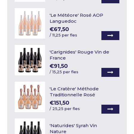
'Le Météore' Rosé AOP
Languedoc
€67,50
/
11,25 per fles
'Carignides' Rouge Vin de
France
€91,50
/
15,25 per fles
'Le Cratère' Méthode
Traditionnelle Rosé
€151,50
/
25,25 per fles
'Naturides' Syrah Vin
Nature